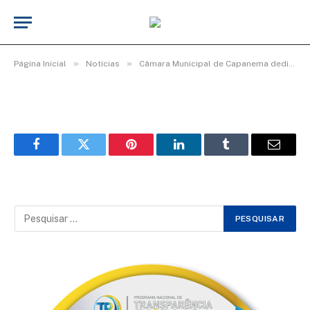
087eea2c-3a8b-4f2f-aa07-
67cf00e18535
De
Elias seixas - T.I
10 de maio de 2026
»
»
Página Inicial
Notícias
Câmara Municipal de Capanema dedica manhã de homenagens e afeto às mães capanemenses
Facebook
Twitter
Pinterest
LinkedIn
Tumblr
Email