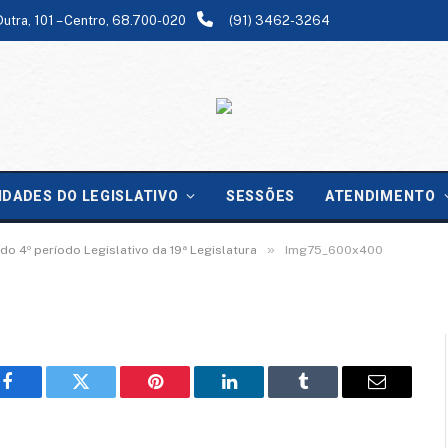
Dutra, 101 – Centro, 68.700-020
(91) 3462-3264
IDADES DO LEGISLATIVO
SESSÕES
ATENDIMENTO
»
o 4º período Legislativo da 19ª Legislatura
Img75_600x400
Facebook
Twitter
Pinterest
LinkedIn
Tumblr
Email