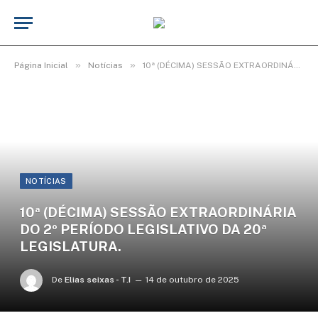
»
»
Página Inicial
Notícias
10ª (DÉCIMA) SESSÃO EXTRAORDINÁRIA DO 2º PERÍODO LEGISLATIVO DA 20ª LEGISLATURA.
NOTÍCIAS
10ª (DÉCIMA) SESSÃO EXTRAORDINÁRIA
DO 2º PERÍODO LEGISLATIVO DA 20ª
LEGISLATURA.
De
Elias seixas - T.I
14 de outubro de 2025