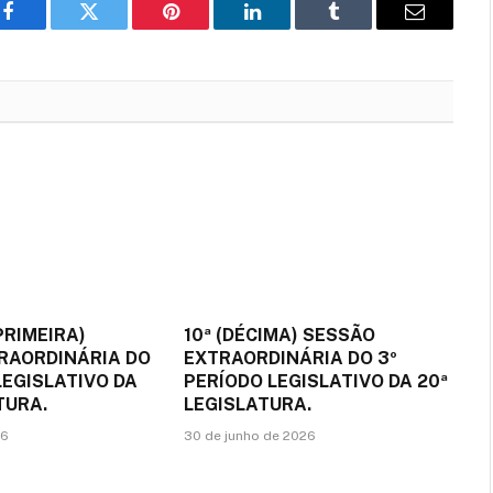
Facebook
Twitter
Pinterest
LinkedIn
Tumblr
Email
PRIMEIRA)
10ª (DÉCIMA) SESSÃO
RAORDINÁRIA DO
EXTRAORDINÁRIA DO 3º
LEGISLATIVO DA
PERÍODO LEGISLATIVO DA 20ª
TURA.
LEGISLATURA.
26
30 de junho de 2026