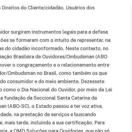
Direitos do Cliente/cidadão, Usuários dos
dor surgiram instrumentos legais para a defesa
ções se formaram com o intuito de representar, na
das do cidadão inconformado. Neste contexto, no
ociação Brasileira de Ouvidores/Ombudsman (ABO
omover o congraçamento e o relacionamento entre
idor/Ombudsman no Brasil, como também os que
, do consumidor e do meio ambiente. Dezessete
do como o Dia Nacional do Ouvidor, por meio da Lei
 a fundação da Seccional Santa Catarina da
n (ABO-SC), o Estado passou a ter voz ativa,
idade, na prestação de serviços e buscando
, mais tarde, incluindo a sua certificação. Para
eria, a OMD Soluções para Ouvidorias, que não só