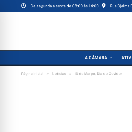
De segunda a sexta de 08:00 às 14:00
Rua Djalma 
A CÂMARA
ATIV
»
»
Página Inicial
Notícias
16 de Março, Dia do Ouvidor