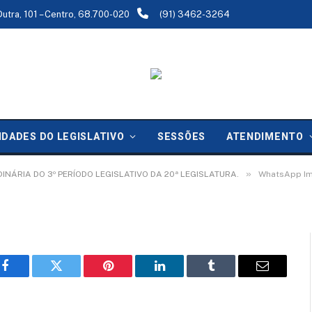
Dutra, 101 – Centro, 68.700-020
(91) 3462-3264
6-05-29 at 09.59.03
IDADES DO LEGISLATIVO
SESSÕES
ATENDIMENTO
»
DINÁRIA DO 3º PERÍODO LEGISLATIVO DA 20ª LEGISLATURA.
WhatsApp Im
Facebook
Twitter
Pinterest
LinkedIn
Tumblr
Email