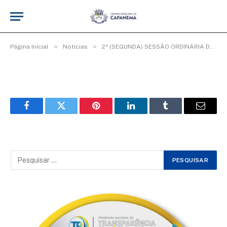
WhatsApp Image 2026-02-13 at 09.17.21
(1)
De
Elias seixas - T.I
13 de fevereiro de 2026
»
»
Página Inicial
Notícias
2ª (SEGUNDA) SESSÃO ORDINÁRIA DO 3º PERÍODO LEGISLATIVO DA 20ª LEGISLATURA.
Facebook
Twitter
Pinterest
LinkedIn
Tumblr
Email