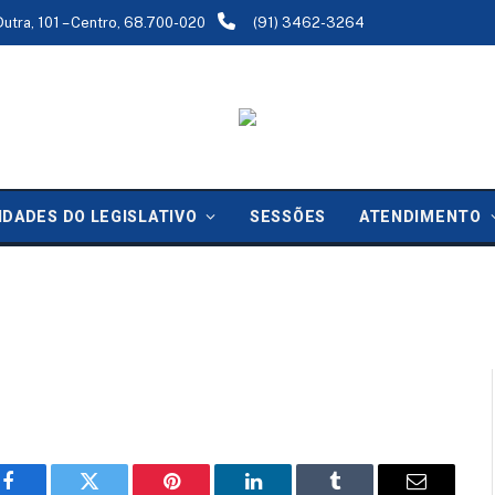
Dutra, 101 – Centro, 68.700-020
(91) 3462-3264
ra
IDADES DO LEGISLATIVO
SESSÕES
ATENDIMENTO
do:
21 de julho de 2025