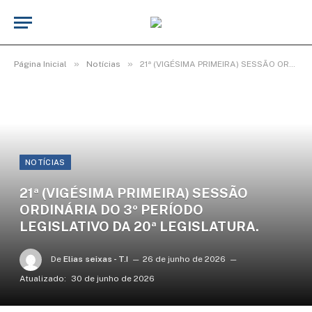
»
»
Página Inicial
Notícias
21ª (VIGÉSIMA PRIMEIRA) SESSÃO ORDINÁRIA DO 3º PERÍODO LEGISLATIVO DA 20ª LEGISLATURA.
NOTÍCIAS
21ª (VIGÉSIMA PRIMEIRA) SESSÃO
ORDINÁRIA DO 3º PERÍODO
LEGISLATIVO DA 20ª LEGISLATURA.
De
Elias seixas - T.I
26 de junho de 2026
Atualizado:
30 de junho de 2026