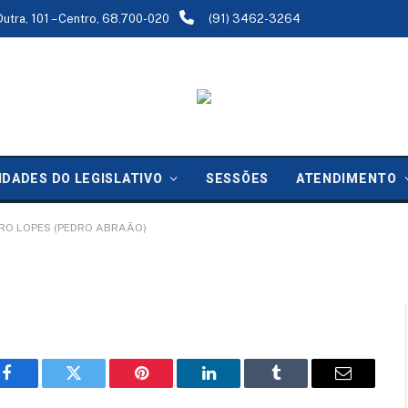
Dutra, 101 – Centro, 68.700-020
(91) 3462-3264
RLE RIBEIRO LOPES
IDADES DO LEGISLATIVO
SESSÕES
ATENDIMENTO
zado:
26 de fevereiro de 2026
RO LOPES (PEDRO ABRAÃO)
Facebook
Twitter
Pinterest
LinkedIn
Tumblr
Email