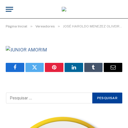
JUNIOR (JUNIOR AMORIM)
De
cr2-admin1
26 de fevereiro de 2026
Atualizado:
26 de fevereiro de 2026
»
»
Página Inicial
Vereadores
JOSÉ HAROLDO MENEZEZ OLIVEIRA JUNIOR (JUNIOR AMORIM)
Facebook
Twitter
Pinterest
LinkedIn
Tumblr
Email