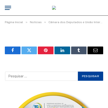
Capa135
De
cr2-admin17
25 de junho de 2025
»
»
Página Inicial
Notícias
Câmara dos Deputados e União Interparlamentar lançam diretrizes para uso de Inteligência Artificial nos Parlamentos
Facebook
Twitter
Pinterest
LinkedIn
Tumblr
Email