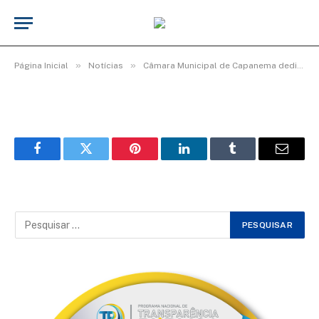
c14b80b2-82e4-4552-a13c-
087f40e48876
De
Elias seixas - T.I
10 de maio de 2026
»
»
Página Inicial
Notícias
Câmara Municipal de Capanema dedica manhã de homenagens e afeto às mães capanemenses
Facebook
Twitter
Pinterest
LinkedIn
Tumblr
Email