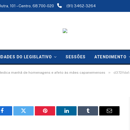
Dutra, 101 – Centro, 68.700-020
(91) 3462-3264
-a58e-0309a7593e92
IDADES DO LEGISLATIVO
SESSÕES
ATENDIMENTO
»
dedica manhã de homenagens e afeto às mães capanemenses
d372fda1
Facebook
Twitter
Pinterest
LinkedIn
Tumblr
Email