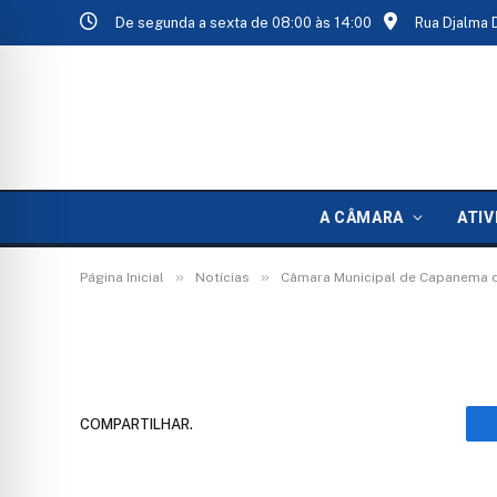
De segunda a sexta de 08:00 às 14:00
Rua Djalma 
d372fda1-41a1-4d37
A CÂMARA
ATIV
De
TecnoInfo
10 de maio de 2026
»
»
Página Inicial
Notícias
Câmara Municipal de Capanema 
COMPARTILHAR.