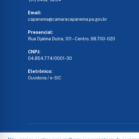
Email:
capanema@camaracapanema.pa.
gov.br
Presencial:
Rua Djalma Dutra, 101 – Centro, 68.700-020
CNPJ:
04.854.774/0001-30
Eletrônico:
Ouvidoria
/
e-SIC
Todos os direitos reservados a Câmara de Capanema