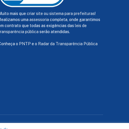
Muito mais que
criar site
ou
sistema para prefeituras
!
Realizamos uma
assessoria
completa, onde garantimos
em contrato que todas as exigências das
leis de
transparência pública
serão atendidas.
Conheça o
PNTP
e o
Radar da Transparência Pública
te
Acessar Área Administrativa
Acessar o Webmail