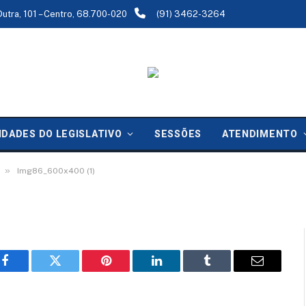
Dutra, 101 – Centro, 68.700-020
(91) 3462-3264
IDADES DO LEGISLATIVO
SESSÕES
ATENDIMENTO
»
Img86_600x400 (1)
Facebook
Twitter
Pinterest
LinkedIn
Tumblr
Email