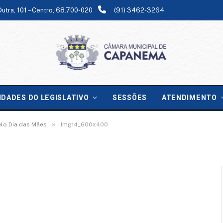
Dutra, 101 – Centro, 68.700-020
(91) 3462-3264
IDADES DO LEGISLATIVO
SESSÕES
ATENDIMENTO
»
o Dia das Mães
Img14_600x400