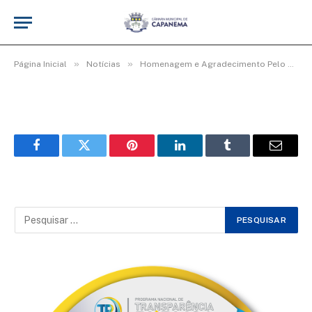
Img20_600x400
De
cr2-admin17
25 de junho de 2025
»
»
Página Inicial
Notícias
Homenagem e Agradecimento Pelo Dia das Mães
Facebook
Twitter
Pinterest
LinkedIn
Tumblr
Email