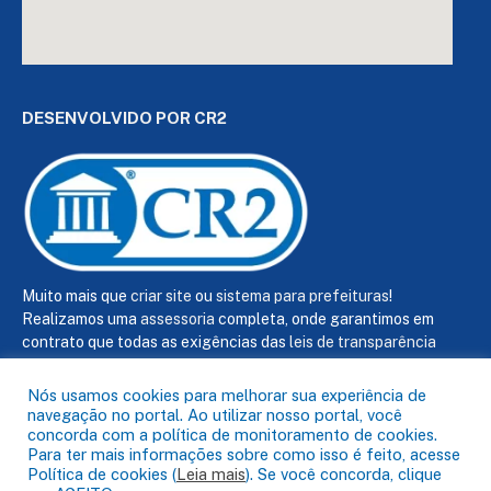
DESENVOLVIDO POR CR2
Muito mais que
criar site
ou
sistema para prefeituras
!
Realizamos uma
assessoria
completa, onde garantimos em
contrato que todas as exigências das
leis de transparência
pública
serão atendidas.
Nós usamos cookies para melhorar sua experiência de
Conheça o
PNTP
e o
Radar da Transparência Pública
navegação no portal. Ao utilizar nosso portal, você
concorda com a política de monitoramento de cookies.
Para ter mais informações sobre como isso é feito, acesse
Política de cookies (
Leia mais
). Se você concorda, clique