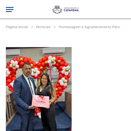
Img8_600x400
De
cr2-admin17
25 de junho de 2025
»
»
Página Inicial
Notícias
Homenagem e Agradecimento Pelo Dia das Mães