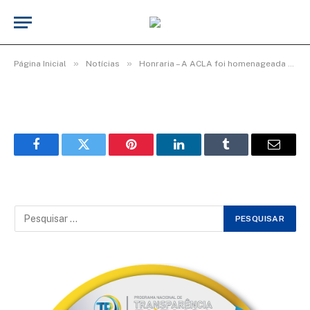
WhatsApp Image 2025-08-25 at
08.34.36 (1)
De
TecnoInfo
25 de agosto de 2025
»
»
Página Inicial
Notícias
Honraria – A ACLA foi homenageada pelo Poder Legislativo de Capanema.
Facebook
Twitter
Pinterest
LinkedIn
Tumblr
Email