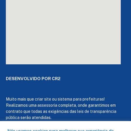
DESENVOLVIDO POR CR2
Muito mais que
criar site
ou
sistema para prefeituras
!
Realizamos uma
assessoria
completa, onde garantimos em
contrato que todas as exigências das
leis de transparência
pública
serão atendidas.
Conheça o
PNTP
e o
Radar da Transparência Pública
Nós usamos cookies para melhorar sua experiência de