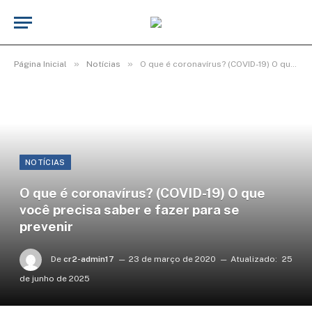
»
»
Página Inicial
Notícias
O que é coronavírus? (COVID-19) O que você precisa saber e fazer para se prevenir
NOTÍCIAS
O que é coronavírus? (COVID-19) O que
você precisa saber e fazer para se
prevenir
De
cr2-admin17
23 de março de 2020
Atualizado:
25
de junho de 2025