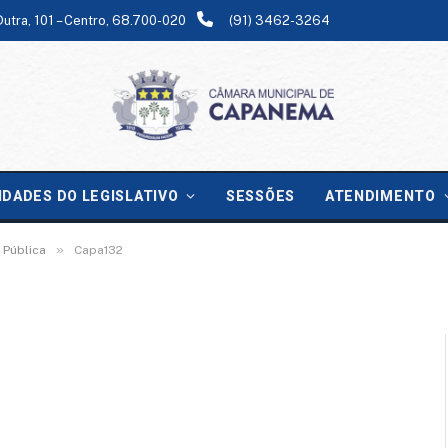
Dutra, 101 – Centro, 68.700-020
(91) 3462-3264
IDADES DO LEGISLATIVO
SESSÕES
ATENDIMENTO
»
 Pública
Capa132