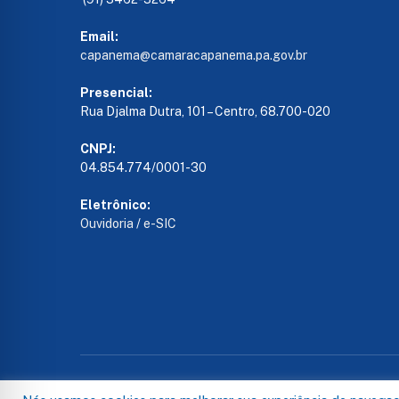
Email:
capanema@camaracapanema.pa.
gov.br
Presencial:
Rua Djalma Dutra, 101 – Centro, 68.700-020
CNPJ:
04.854.774/0001-30
Eletrônico:
Ouvidoria
/
e-SIC
Todos os direitos reservados a Câmara de Capanema