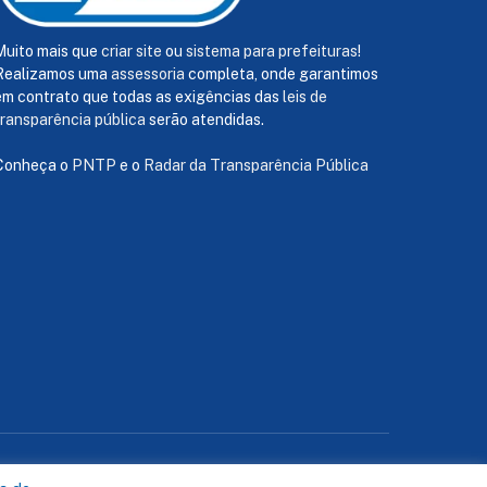
Muito mais que
criar site
ou
sistema para prefeituras
!
Realizamos uma
assessoria
completa, onde garantimos
em contrato que todas as exigências das
leis de
transparência pública
serão atendidas.
Conheça o
PNTP
e o
Radar da Transparência Pública
te
Acessar Área Administrativa
Acessar o Webmail