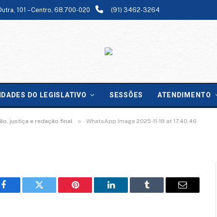
Dutra, 101 – Centro, 68.700-020
(91) 3462-3264
-11-18 at 17.40.46
IDADES DO LEGISLATIVO
SESSÕES
ATENDIMENTO
»
o, justiça e redação final
WhatsApp Image 2025-11-18 at 17.40.46
Facebook
Twitter
Pinterest
LinkedIn
Tumblr
Email