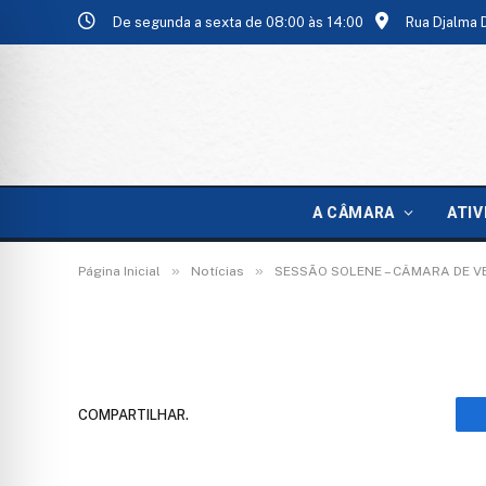
De segunda a sexta de 08:00 às 14:00
Rua Djalma 
WhatsApp Image 2026
A CÂMARA
ATIV
De
TecnoInfo
3 de fevereiro de 2026
»
»
Página Inicial
Notícias
SESSÃO SOLENE – CÂMARA DE 
COMPARTILHAR.