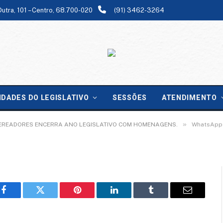
Dutra, 101 – Centro, 68.700-020
(91) 3462-3264
-02-03 at 08.35.10 (3)
IDADES DO LEGISLATIVO
SESSÕES
ATENDIMENTO
»
VEREADORES ENCERRA ANO LEGISLATIVO COM HOMENAGENS.
WhatsApp 
Facebook
Twitter
Pinterest
LinkedIn
Tumblr
Email