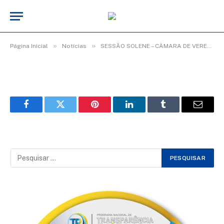
WhatsApp Image 2026-02-03 at 08.35.11
(4)
De
TecnoInfo
3 de fevereiro de 2026
»
»
Página Inicial
Notícias
SESSÃO SOLENE – CÂMARA DE VEREADORES ENCERRA ANO LEGISLATIVO COM HOMENAGENS.
Facebook
Twitter
Pinterest
LinkedIn
Tumblr
Email