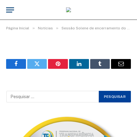
Img76_600x400
De
cr2-admin17
25 de junho de 2025
»
»
Página Inicial
Notícias
Sessão Solene de encerramento do 4º período Legislativo da 19ª Legislatura
Facebook
Twitter
Pinterest
LinkedIn
Tumblr
Email