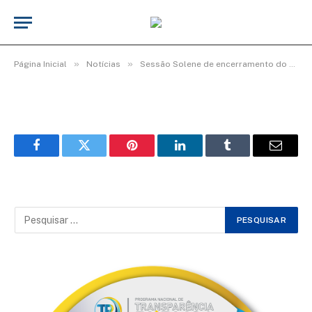
Img77_600x400
De
cr2-admin17
25 de junho de 2025
»
»
Página Inicial
Notícias
Sessão Solene de encerramento do 4º período Legislativo da 19ª Legislatura
Facebook
Twitter
Pinterest
LinkedIn
Tumblr
Email