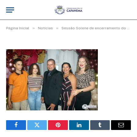
Img79_600x400
De
cr2-admin17
25 de junho de 2025
»
»
Página Inicial
Notícias
Sessão Solene de encerramento do 4º período Legislativo da 19ª Legislatura
Facebook
Twitter
Pinterest
LinkedIn
Tumblr
Email