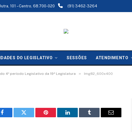
Dutra, 101 – Centro, 68.700-020
(91) 3462-3264
IDADES DO LEGISLATIVO
SESSÕES
ATENDIMENTO
»
o 4º período Legislativo da 19ª Legislatura
Img82_600x400
Facebook
Twitter
Pinterest
LinkedIn
Tumblr
Email