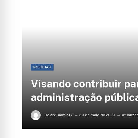
NOTÍCIAS
Visando contribuir pa
administração públic
De
cr2-admin17
30 de maio de 2023
Atualiza