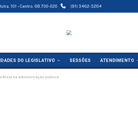
Dutra, 101 – Centro, 68.700-020
(91) 3462-3264
IDADES DO LEGISLATIVO
SESSÕES
ATENDIMENTO
arência na administração pública