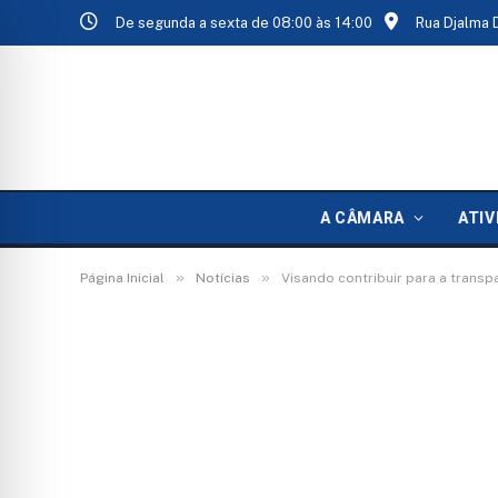
De segunda a sexta de 08:00 às 14:00
Rua Djalma 
A CÂMARA
ATIV
»
»
Página Inicial
Notícias
Visando contribuir para a transp