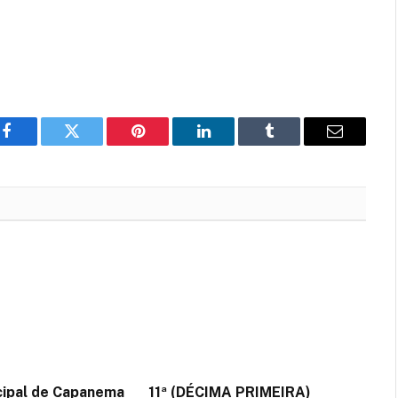
Facebook
Twitter
Pinterest
LinkedIn
Tumblr
Email
cipal de Capanema
11ª (DÉCIMA PRIMEIRA)