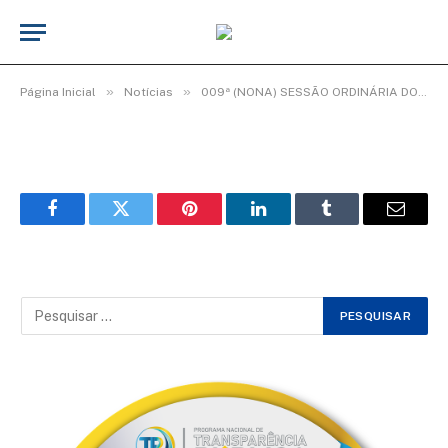
WhatsApp Image 2026-04-06 at 09.19.24
De
Elias seixas - T.I
6 de abril de 2026
»
»
Página Inicial
Notícias
009ª (NONA) SESSÃO ORDINÁRIA DO 3º PERÍODO LEGISLATIVO DA 20ª LEGISLATURA.
Facebook
Twitter
Pinterest
LinkedIn
Tumblr
Email