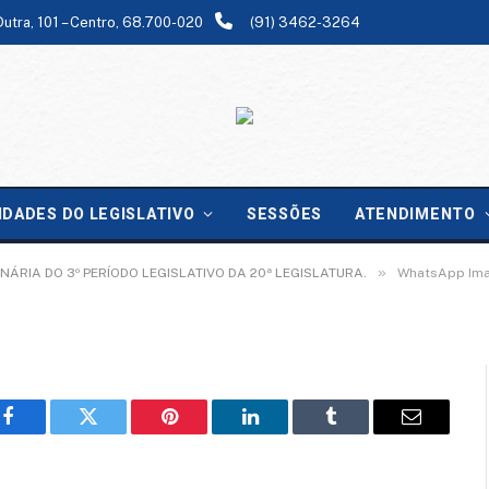
Dutra, 101 – Centro, 68.700-020
(91) 3462-3264
-06-30 at 09.48.37
IDADES DO LEGISLATIVO
SESSÕES
ATENDIMENTO
»
NÁRIA DO 3º PERÍODO LEGISLATIVO DA 20ª LEGISLATURA.
WhatsApp Ima
Facebook
Twitter
Pinterest
LinkedIn
Tumblr
Email