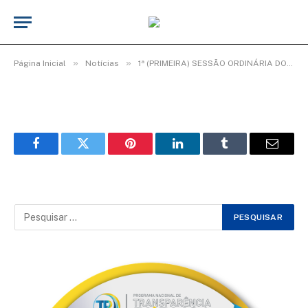
WhatsApp Image 2026-02-08 at 11.42.19
(1)
De
Elias seixas - T.I
8 de fevereiro de 2026
»
»
Página Inicial
Notícias
1ª (PRIMEIRA) SESSÃO ORDINÁRIA DO 3º PERÍODO LEGISLATIVO DA 20ª LEGISLATURA.
Facebook
Twitter
Pinterest
LinkedIn
Tumblr
Email