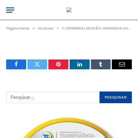
WhatsApp Image 2026-02-08 at 11.42.20
(1)
De
TecnoInfo
8 de fevereiro de 2026
»
»
Página Inicial
Notícias
1ª (PRIMEIRA) SESSÃO ORDINÁRIA DO 3º PERÍODO LEGISLATIVO DA 20ª LEGISLATURA.
Facebook
Twitter
Pinterest
LinkedIn
Tumblr
Email