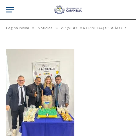
WhatsApp Image 2026-06-26 at 17.40.47
De
Elias seixas - T.I
30 de junho de 2026
»
»
Página Inicial
Notícias
21ª (VIGÉSIMA PRIMEIRA) SESSÃO ORDINÁRIA DO 3º PERÍODO LEGISLATIVO DA 20ª LEGISLATURA.