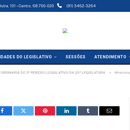
Dutra, 101 – Centro, 68.700-020
(91) 3462-3264
06-26 at 17.41.57 (1)
IDADES DO LEGISLATIVO
SESSÕES
ATENDIMENTO
»
O ORDINÁRIA DO 3º PERÍODO LEGISLATIVO DA 20ª LEGISLATURA.
WhatsApp
Facebook
Twitter
Pinterest
LinkedIn
Tumblr
Email