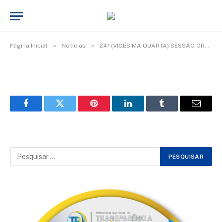
WhatsApp Image 2025-08-19 at 08.28.23
De
Elias seixas - T.I
19 de agosto de 2025
»
»
Página Inicial
Notícias
24ª (VIGÉSIMA QUARTA) SESSÃO ORDINÁRIA DO 2º PERÍODO LEGISLATIVO DA 20ª LEGISLATURA.
Facebook
Twitter
Pinterest
LinkedIn
Tumblr
Email