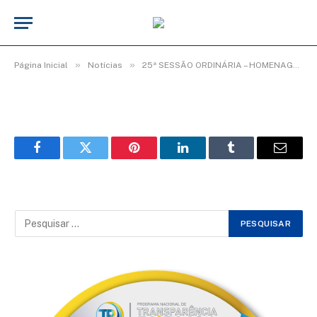
WhatsApp Image 2025-08-25 at 09.13.47
De
Elias seixas - T.I
27 de agosto de 2025
»
»
Página Inicial
Notícias
25ª SESSÃO ORDINÁRIA – HOMENAGEM AOS POLICIAIS MILITARES
Facebook
Twitter
Pinterest
LinkedIn
Tumblr
Email