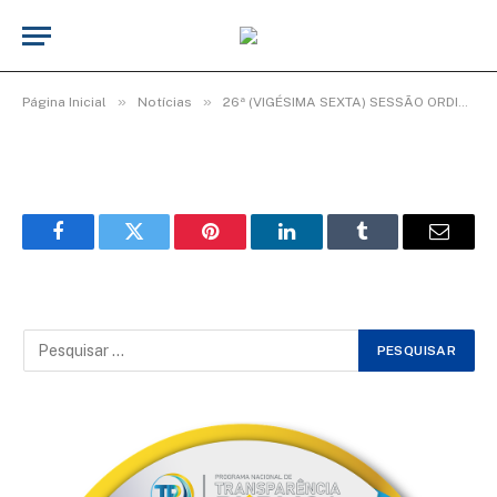
WhatsApp Image 2025-08-29 at
09.38.35 (2)
De
TecnoInfo
29 de agosto de 2025
»
»
Página Inicial
Notícias
26ª (VIGÉSIMA SEXTA) SESSÃO ORDINÁRIA DO 2º PERÍODO LEGISLATIVO DA 20ª LEGISLATURA.
Facebook
Twitter
Pinterest
LinkedIn
Tumblr
Email