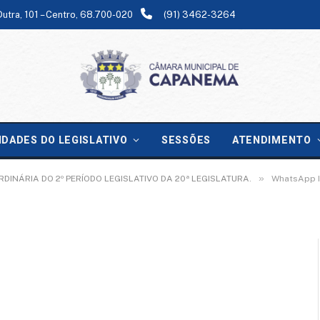
Dutra, 101 – Centro, 68.700-020
(91) 3462-3264
5-08-29 at 09.38.35
IDADES DO LEGISLATIVO
SESSÕES
ATENDIMENTO
»
RDINÁRIA DO 2º PERÍODO LEGISLATIVO DA 20ª LEGISLATURA.
WhatsApp I