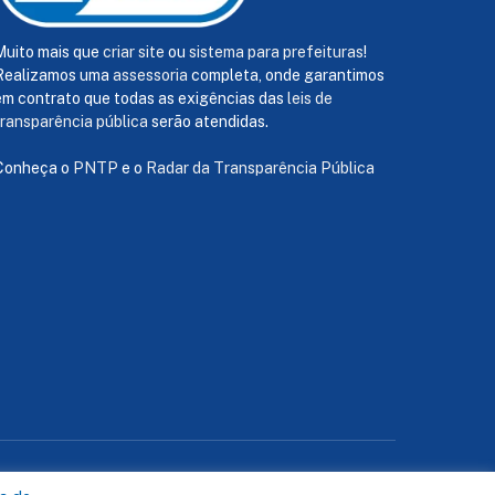
Muito mais que
criar site
ou
sistema para prefeituras
!
Realizamos uma
assessoria
completa, onde garantimos
em contrato que todas as exigências das
leis de
transparência pública
serão atendidas.
Conheça o
PNTP
e o
Radar da Transparência Pública
te
Acessar Área Administrativa
Acessar o Webmail