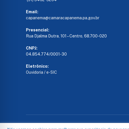
Email:
capanema@camaracapanema.pa.
gov.br
Presencial:
Rua Djalma Dutra, 101 – Centro, 68.700-020
CNPJ:
04.854.774/0001-30
Eletrônico:
Ouvidoria
/
e-SIC
Todos os direitos reservados a Câmara de Capanema