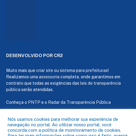
DESENVOLVIDO POR CR2
Muito mais que
criar site
ou
sistema para prefeituras
!
Realizamos uma
assessoria
completa, onde garantimos em
contrato que todas as exigências das
leis de transparência
pública
serão atendidas.
Conheça o
PNTP
e o
Radar da Transparência Pública
Nós usamos cookies para melhorar sua experiência de
navegação no portal. Ao utilizar nosso portal, você
concorda com a política de monitoramento de cookies.
Todos os direitos reservados a Câmara de Capanema
Para ter mais informações sobre como isso é feito, acesse