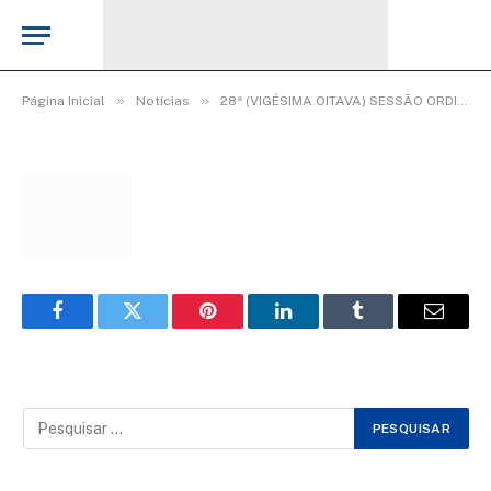
WhatsApp Image 2025-09-17 at 09.07.56
De
Elias seixas - T.I
17 de setembro de 2025
»
»
Página Inicial
Notícias
28ª (VIGÉSIMA OITAVA) SESSÃO ORDINÁRIA DO 2º PERÍODO LEGISLATIVO DA 20ª LEGISLATURA.
Facebook
Twitter
Pinterest
LinkedIn
Tumblr
Email