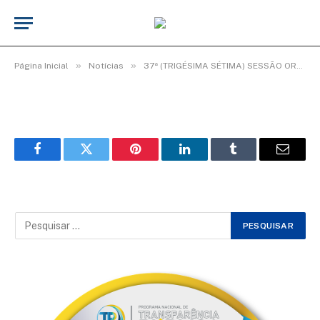
WhatsApp Image 2025-11-14 at 09.44.18
(2)
De
TecnoInfo
14 de novembro de 2025
»
»
Página Inicial
Notícias
37ª (TRIGÉSIMA SÉTIMA) SESSÃO ORDINÁRIA DO 2º PERÍODO LEGISLATIVO DA 20ª LEGISLATURA.
Facebook
Twitter
Pinterest
LinkedIn
Tumblr
Email