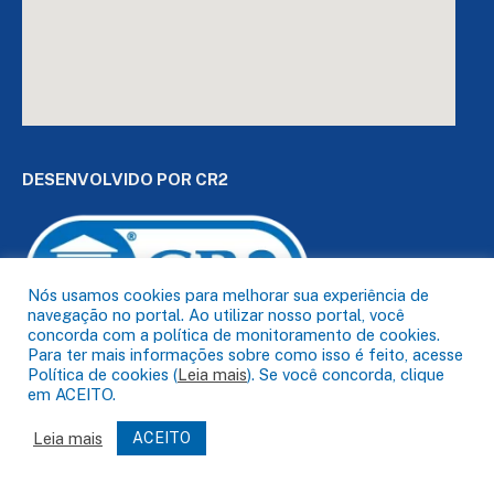
DESENVOLVIDO POR CR2
Nós usamos cookies para melhorar sua experiência de
navegação no portal. Ao utilizar nosso portal, você
concorda com a política de monitoramento de cookies.
Para ter mais informações sobre como isso é feito, acesse
Muito mais que
criar site
ou
sistema para prefeituras
!
Política de cookies (
Leia mais
). Se você concorda, clique
Realizamos uma
assessoria
completa, onde garantimos em
em ACEITO.
contrato que todas as exigências das
leis de transparência
pública
serão atendidas.
Leia mais
ACEITO
Conheça o
PNTP
e o
Radar da Transparência Pública