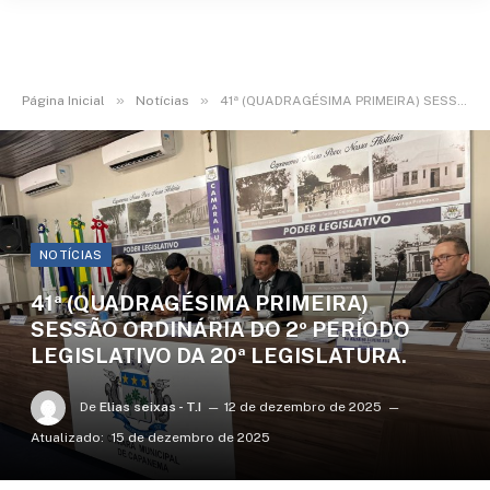
»
»
Página Inicial
Notícias
41ª (QUADRAGÉSIMA PRIMEIRA) SESSÃO ORDINÁRIA DO 2º PERÍODO LEGISLATIVO DA 20ª LEGISLATURA.
NOTÍCIAS
41ª (QUADRAGÉSIMA PRIMEIRA)
SESSÃO ORDINÁRIA DO 2º PERÍODO
LEGISLATIVO DA 20ª LEGISLATURA.
De
Elias seixas - T.I
12 de dezembro de 2025
Atualizado:
15 de dezembro de 2025