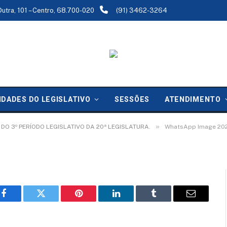
Dutra, 101 – Centro, 68.700-020
(91) 3462-3264
-02-27 at 09.14.24
IDADES DO LEGISLATIVO
SESSÕES
ATENDIMENTO
»
DO 3º PERÍODO LEGISLATIVO DA 20ª LEGISLATURA.
WhatsApp Image 202
Facebook
Twitter
Pinterest
LinkedIn
Tumblr
Email