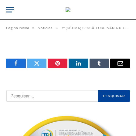
WhatsApp Image 2026-03-20 at 10.06.36
(2)
De
Elias seixas - T.I
21 de março de 2026
»
»
Página Inicial
Notícias
7ª (SÉTIMA) SESSÃO ORDINÁRIA DO 3º PERÍODO LEGISLATIVO DA 20ª LEGISLATURA.
Facebook
Twitter
Pinterest
LinkedIn
Tumblr
Email