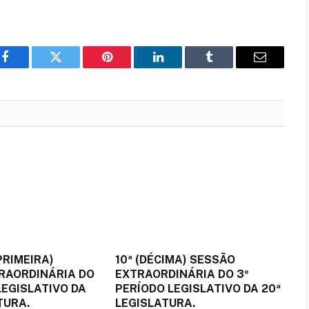
Facebook
Twitter
Pinterest
LinkedIn
Tumblr
Email
PRIMEIRA)
10ª (DÉCIMA) SESSÃO
RAORDINÁRIA DO
EXTRAORDINÁRIA DO 3º
LEGISLATIVO DA
PERÍODO LEGISLATIVO DA 20ª
TURA.
LEGISLATURA.