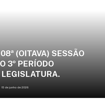
08ª (OITAVA) SESSÃO
O 3º PERÍODO
ª LEGISLATURA.
15 de junho de 2026