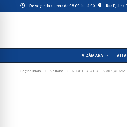
De segunda a sexta de 08:00 às 14:00
Rua Djalma 
A CÂMARA
ATIV
»
»
Página Inicial
Notícias
ACONTECEU HOJE A 08ª (OITAVA)