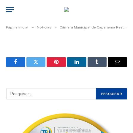
WhatsApp Image 2026-03-06 at 16.00.24
(1)
De
Elias seixas - T.I
8 de março de 2026
»
»
Página Inicial
Notícias
Câmara Municipal de Capanema Realiza Homenagem Especial ao Dia Internacional da Mulher
Facebook
Twitter
Pinterest
LinkedIn
Tumblr
Email