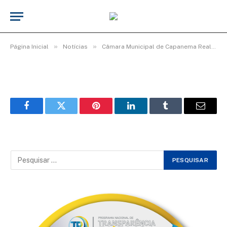
WhatsApp Image 2026-03-06 at 16.00.24
(2)
De
TecnoInfo
8 de março de 2026
»
»
Página Inicial
Notícias
Câmara Municipal de Capanema Realiza Homenagem Especial ao Dia Internacional da Mulher
Facebook
Twitter
Pinterest
LinkedIn
Tumblr
Email