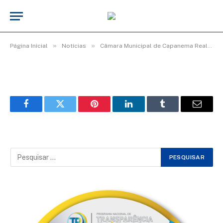
WhatsApp Image 2026-03-06 at 16.00.26
De
TecnoInfo
8 de março de 2026
»
»
Página Inicial
Notícias
Câmara Municipal de Capanema Realiza Homenagem Especial ao Dia Internacional da Mulher
Facebook
Twitter
Pinterest
LinkedIn
Tumblr
Email