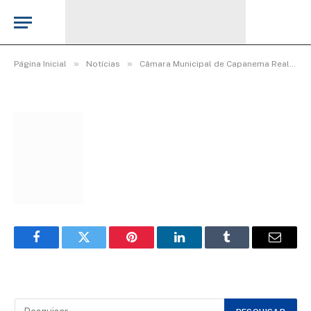
WhatsApp Image 2026-03-06 at 16.00.27
De
Elias seixas - T.I
8 de março de 2026
»
»
Página Inicial
Notícias
Câmara Municipal de Capanema Realiza Homenagem Especial ao Dia Internacional da Mulher
Facebook
Twitter
Pinterest
LinkedIn
Tumblr
Email