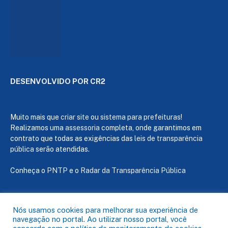
DESENVOLVIDO POR CR2
Muito mais que
criar site
ou
sistema para prefeituras
!
Realizamos uma
assessoria
completa, onde garantimos em
contrato que todas as exigências das
leis de transparência
pública
serão atendidas.
Conheça o
PNTP
e o
Radar da Transparência Pública
Nós usamos cookies para melhorar sua experiência de
navegação no portal. Ao utilizar nosso portal, você
Todos os direitos reservados a Câmara de Capanema