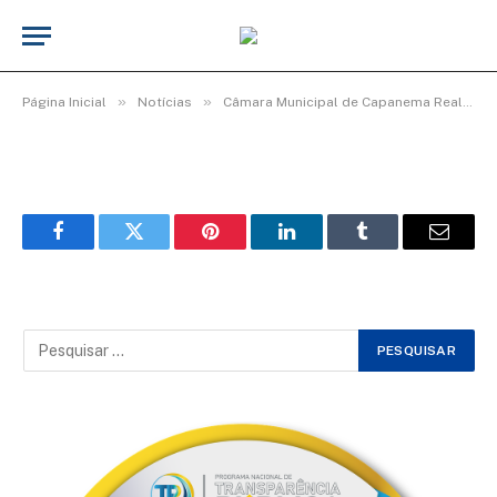
WhatsApp Image 2026-03-06 at 16.00.28
(1)
De
Elias seixas - T.I
8 de março de 2026
»
»
Página Inicial
Notícias
Câmara Municipal de Capanema Realiza Homenagem Especial ao Dia Internacional da Mulher
Facebook
Twitter
Pinterest
LinkedIn
Tumblr
Email